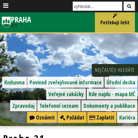
Potřebuji řešit
NEJČASTĚJI HLEDÁTE
Knihovna
Povinně zveřejňované informace
Úřední deska
Veřejné zakázky
Kde najdu - mapa MČ
Zpravodaj
Telefonní seznam
Dokumenty a publikace
Oznámit
Požádat
Zaplatit
Kariéra