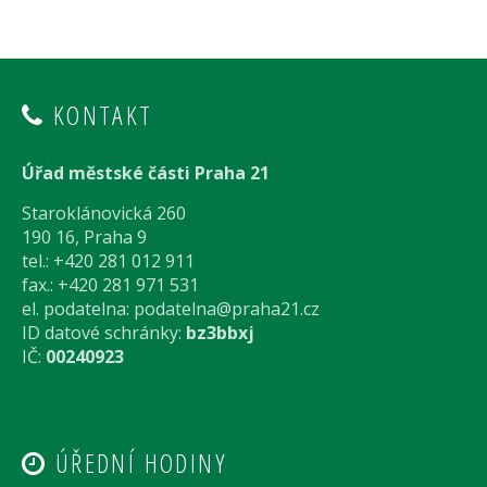
KONTAKT
Úřad městské části Praha 21
Staroklánovická 260
190 16, Praha 9
tel.: +420 281 012 911
fax.: +420 281 971 531
el. podatelna:
podatelna@praha21.cz
ID datové schránky:
bz3bbxj
IČ:
00240923
ÚŘEDNÍ HODINY