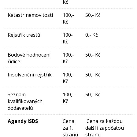
Kč
Katastr nemovitostí
100,-
50,- Kč
Kč
Rejstřík trestů
100-
0,- Kč
Kč
Bodové hodnocení
100,-
50,- Kč
řidiče
Kč
Insolvenční rejstřík
100,-
50,- Kč
Kč
Seznam
100,-
50,- Kč
kvalifikovaných
Kč
dodavatelů
Agendy ISDS
Cena
Cena za každou
za 1.
další i započatou
stranu
stranu