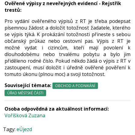
Ověřené výpisy z neveřejných evidencí - Rejstřík
trestů:
Pro vydání ověřeného výpisů z RT je třeba podepsat
písemnou žádost a doložit totožnost žadatele, kterého
se výpis týká. K prokázání totožnosti přineste s sebou
občanský průkaz nebo cestovní pas. Výpis z RT je
možné vydat i cizincům, kteří mají povolení k
dlouhodobému nebo trvalému pobytu a bylo jim
přiděleno rodné číslo. Pokud někdo žádá o výpis z RT v
zastoupení, musí doložit i úředně ověřené pověření k
tomuto úkonu (plnou moc) a svoji totožnost.
Související témata:
OBCHOD A PODNIKÁNÍ
ÚŘAD MĚSTSKÉ ČÁSTI
Osoba odpovědná za aktuálnost informací:
Voříšková Zuzana
Tagy:
eÚjezd