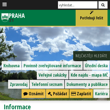
Potřebuji řešit
NEJČASTĚJI HLEDÁTE
Knihovna
Povinně zveřejňované informace
Úřední deska
Veřejné zakázky
Kde najdu - mapa MČ
Zpravodaj
Telefonní seznam
Dokumenty a publikace
Oznámit
Požádat
Zaplatit
Kariéra
Informace