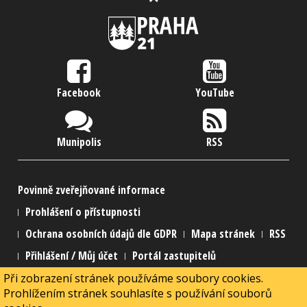
Facebook
YouTube
Munipolis
RSS
Povinně zveřejňované informace
Prohlášení o přístupnosti
Ochrana osobních údajů dle GDPR
Mapa stránek
RSS
Přihlášení / Můj účet
Portál zastupitelů
Při zobrazení stránek používáme soubory cookies.
2015 Městská část Praha 21
Prohlížením stránek souhlasíte s používání souborů
2015 Webmaster
MarNed