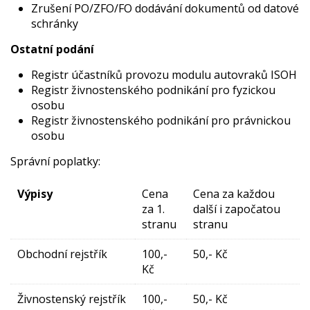
Zrušení PO/ZFO/FO dodávání dokumentů od datové
schránky
Ostatní podání
Registr účastníků provozu modulu autovraků ISOH
Registr živnostenského podnikání pro fyzickou
osobu
Registr živnostenského podnikání pro právnickou
osobu
Správní poplatky:
Výpisy
Cena
Cena za každou
za 1.
další i započatou
stranu
stranu
Obchodní rejstřík
100,-
50,- Kč
Kč
Živnostenský rejstřík
100,-
50,- Kč