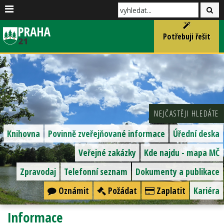
Potřebuji řešit
NEJČASTĚJI HLEDÁTE
Knihovna
Povinně zveřejňované informace
Úřední deska
Veřejné zakázky
Kde najdu - mapa MČ
Zpravodaj
Telefonní seznam
Dokumenty a publikace
Oznámit
Požádat
Zaplatit
Kariéra
Informace