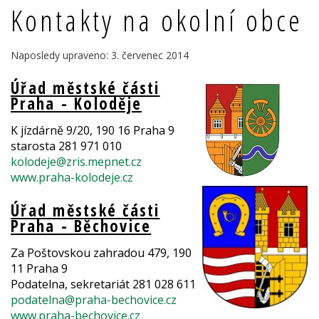
Kontakty na okolní obce
Naposledy upraveno: 3. červenec 2014
Úřad městské části
Praha - Koloděje
K jízdárně 9/20, 190 16 Praha 9
starosta 281 971 010
kolodeje@zris.mepnet.cz
www.praha-kolodeje.cz
Úřad městské části
Praha - Běchovice
Za Poštovskou zahradou 479, 190
11 Praha 9
Podatelna, sekretariát 281 028 611
podatelna@praha-bechovice.cz
www.praha-bechovice.cz