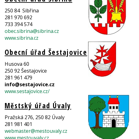
250 84 Sibřina
281 970 692
733 394 574
obec.sibrina@sibrina.cz
www.sibrina.cz
Obecní úřad Šestajovice
Husova 60
250 92 Šestajovice
281 961 479
info@sestajovice.cz
www.sestajovice.cz/
Městský úřad Úvaly
Pražská 276, 250 82 Úvaly
281 981 401
webmaster@mestouvaly.cz
www.mestouvaly.cz