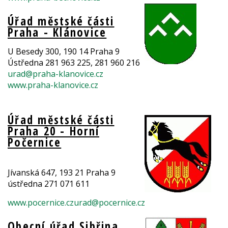
Úřad městské části
Praha - Klánovice
U Besedy 300, 190 14 Praha 9
Ústředna 281 963 225, 281 960 216
urad@praha-klanovice.cz
www.praha-klanovice.cz
Úřad městské části
Praha 20 - Horní
Počernice
Jívanská 647, 193 21 Praha 9
ústředna 271 071 611
www.pocernice.cz
urad@pocernice.cz
Obecní úřad Sibřina