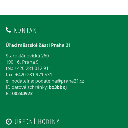
KONTAKT
Úřad městské části Praha 21
Staroklánovická 260
190 16, Praha 9
tel.: +420 281 012 911
fax.: +420 281 971 531
el. podatelna:
podatelna@praha21.cz
ID datové schránky:
bz3bbxj
IČ:
00240923
ÚŘEDNÍ HODINY