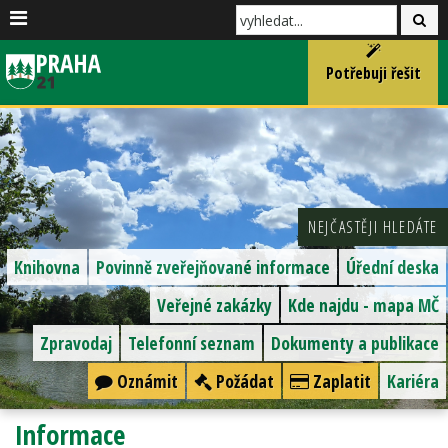
Potřebuji řešit
NEJČASTĚJI HLEDÁTE
Knihovna
Povinně zveřejňované informace
Úřední deska
Veřejné zakázky
Kde najdu - mapa MČ
Zpravodaj
Telefonní seznam
Dokumenty a publikace
Oznámit
Požádat
Zaplatit
Kariéra
Informace