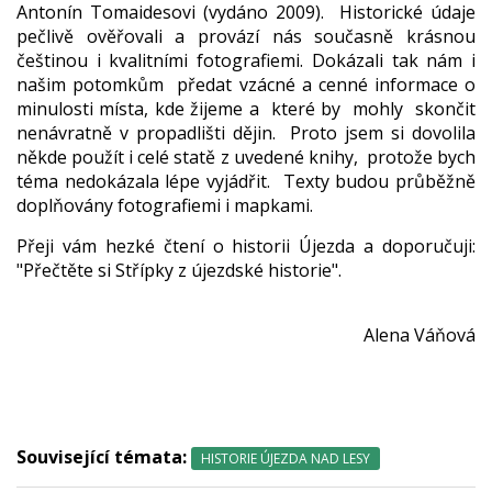
Antonín Tomaidesovi (vydáno 2009). Historické údaje
pečlivě ověřovali a provází nás současně krásnou
češtinou i kvalitními fotografiemi. Dokázali tak nám i
našim potomkům předat vzácné a cenné informace o
minulosti místa, kde žijeme a které by mohly skončit
nenávratně v propadlišti dějin. Proto jsem si dovolila
někde použít i celé statě z uvedené knihy, protože bych
téma nedokázala lépe vyjádřit. Texty budou průběžně
doplňovány fotografiemi i mapkami.
Přeji vám hezké čtení o historii Újezda a doporučuji:
"Přečtěte si Střípky z újezdské historie".
Alena Váňová
Související témata:
HISTORIE ÚJEZDA NAD LESY