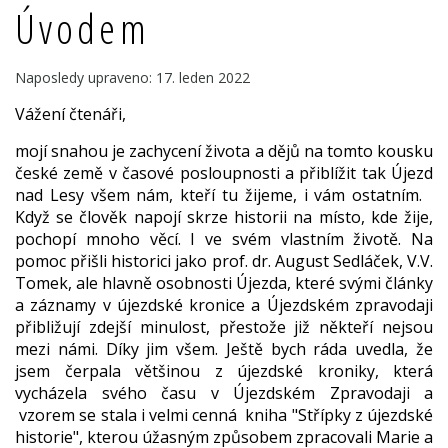
Úvodem
Naposledy upraveno: 17. leden 2022
Vážení čtenáři,
mojí snahou je zachycení života a dějů na tomto kousku
české země v časové posloupnosti a přiblížit tak Újezd
nad Lesy všem nám, kteří tu žijeme, i vám ostatním.
Když se člověk napojí skrze historii na místo, kde žije,
pochopí mnoho věcí. I ve svém vlastním životě. Na
pomoc přišli historici jako prof. dr. August Sedláček, V.V.
Tomek, ale hlavně osobnosti Újezda, které svými články
a záznamy v újezdské kronice a Újezdském zpravodaji
přibližují zdejší minulost, přestože již někteří nejsou
mezi námi. Díky jim všem. Ještě bych ráda uvedla, že
jsem čerpala většinou z újezdské kroniky, která
vycházela svého času v Újezdském Zpravodaji a
vzorem se stala i velmi cenná kniha "Střípky z újezdské
historie", kterou úžasným způsobem zpracovali Marie a