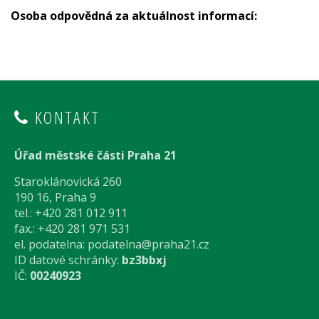
Osoba odpovědná za aktuálnost informací:
KONTAKT
Úřad městské části Praha 21
Staroklánovická 260
190 16, Praha 9
tel.: +420 281 012 911
fax.: +420 281 971 531
el. podatelna:
podatelna@praha21.cz
ID datové schránky:
bz3bbxj
IČ:
00240923