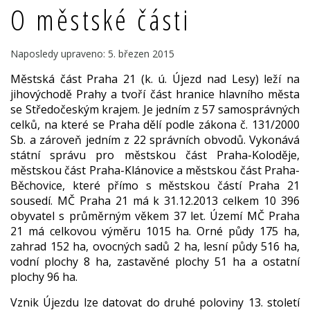
O městské části
Naposledy upraveno: 5. březen 2015
Městská část Praha 21 (k. ú. Újezd nad Lesy) leží na
jihovýchodě Prahy a tvoří část hranice hlavního města
se Středočeským krajem. Je jedním z 57 samosprávných
celků, na které se Praha dělí podle zákona č. 131/2000
Sb. a zároveň jedním z 22 správních obvodů. Vykonává
státní správu pro městskou část Praha-Koloděje,
městskou část Praha-Klánovice a městskou část Praha-
Běchovice, které přímo s městskou částí Praha 21
sousedí. MČ Praha 21 má k 31.12.2013 celkem 10 396
obyvatel s průměrným věkem 37 let. Území MČ Praha
21 má celkovou výměru 1015 ha. Orné půdy 175 ha,
zahrad 152 ha, ovocných sadů 2 ha, lesní půdy 516 ha,
vodní plochy 8 ha, zastavěné plochy 51 ha a ostatní
plochy 96 ha.
Vznik Újezdu lze datovat do druhé poloviny 13. století