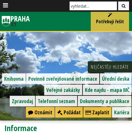
Potřebuji řešit
NEJČASTĚJI HLEDÁTE
Knihovna
Povinně zveřejňované informace
Úřední deska
Veřejné zakázky
Kde najdu - mapa MČ
Zpravodaj
Telefonní seznam
Dokumenty a publikace
Oznámit
Požádat
Zaplatit
Kariéra
Informace