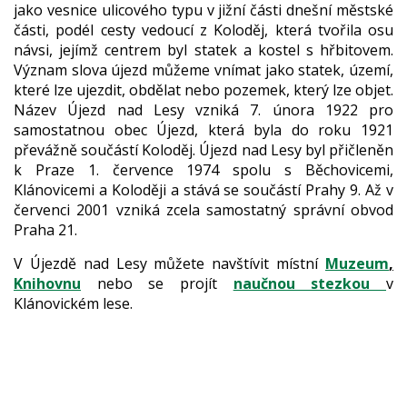
jako vesnice ulicového typu v jižní části dnešní městské
části, podél cesty vedoucí z Koloděj, která tvořila osu
návsi, jejímž centrem byl statek a kostel s hřbitovem.
Význam slova újezd můžeme vnímat jako statek, území,
které lze ujezdit, obdělat nebo pozemek, který lze objet.
Název Újezd nad Lesy vzniká 7. února 1922 pro
samostatnou obec Újezd, která byla do roku 1921
převážně součástí Koloděj. Újezd nad Lesy byl přičleněn
k Praze 1. července 1974 spolu s Běchovicemi,
Klánovicemi a Koloději a stává se součástí Prahy 9. Až v
červenci 2001 vzniká zcela samostatný správní obvod
Praha 21.
V Újezdě nad Lesy můžete navštívit místní
Muzeum
,
Knihovnu
nebo se projít
naučnou stezkou
v
Klánovickém lese.