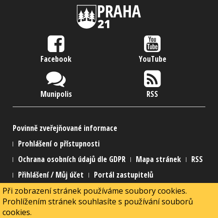
Facebook
YouTube
Munipolis
RSS
Povinně zveřejňované informace
Prohlášení o přístupnosti
Ochrana osobních údajů dle GDPR
Mapa stránek
RSS
Přihlášení / Můj účet
Portál zastupitelů
Při zobrazení stránek používáme soubory cookies.
2015 Městská část Praha 21
Prohlížením stránek souhlasíte s používání souborů
2015 Webmaster
MarNed
cookies.
Powered by
Joomla!
+
SEBLOD
& connected to
Alfresco