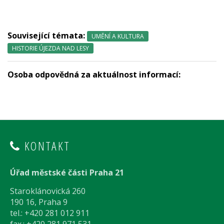
Související témata:
UMĚNÍ A KULTURA
HISTORIE ÚJEZDA NAD LESY
Osoba odpovědná za aktuálnost informací:
KONTAKT
Úřad městské části Praha 21
Staroklánovická 260
190 16, Praha 9
tel.: +420 281 012 911
fax.: +420 281 971 531