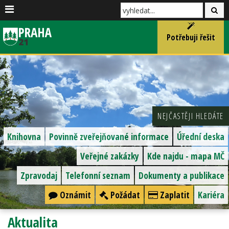
Potřebuji řešit
NEJČASTĚJI HLEDÁTE
Knihovna
Povinně zveřejňované informace
Úřední deska
Veřejné zakázky
Kde najdu - mapa MČ
Zpravodaj
Telefonní seznam
Dokumenty a publikace
Oznámit
Požádat
Zaplatit
Kariéra
Aktualita