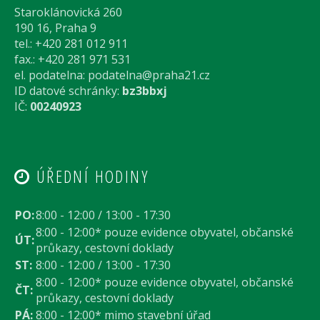
Staroklánovická 260
190 16, Praha 9
tel.: +420 281 012 911
fax.: +420 281 971 531
el. podatelna:
podatelna@praha21.cz
ID datové schránky:
bz3bbxj
IČ:
00240923
ÚŘEDNÍ HODINY
PO:
8:00 - 12:00 / 13:00 - 17:30
8:00 - 12:00* pouze evidence obyvatel, občanské
ÚT:
průkazy, cestovní doklady
ST:
8:00 - 12:00 / 13:00 - 17:30
8:00 - 12:00* pouze evidence obyvatel, občanské
ČT:
průkazy, cestovní doklady
PÁ:
8:00 - 12:00* mimo stavební úřad