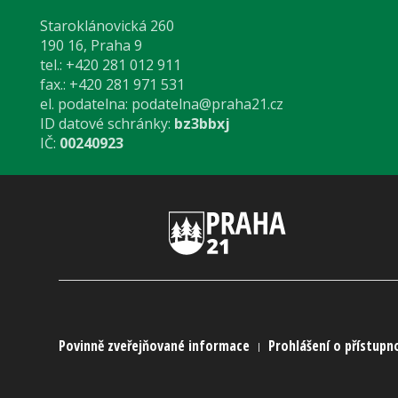
Staroklánovická 260
190 16, Praha 9
tel.: +420 281 012 911
fax.: +420 281 971 531
el. podatelna:
podatelna@praha21.cz
ID datové schránky:
bz3bbxj
IČ:
00240923
Povinně zveřejňované informace
Prohlášení o přístupn