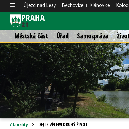
Újezd nad Lesy
Běchovice
Klánovice
Kolod
Městská část
Úřad
Samospráva
Živo
Aktuality
DEJTE VĚCEM DRUHÝ ŽIVOT