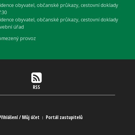
vidence obyvatel, občanské průkazy, cestovní doklady
7:30
vidence obyvatel, občanské průkazy, cestovní doklady
avební úřad
 omezený provoz
RSS
Přihlášení / Můj účet
Portál zastupitelů