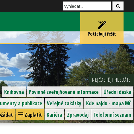
Potřebuji řešit
NEJČASTĚJI HLEDÁTE
Knihovna
Povinně zveřejňované informace
Úřední deska
umenty a publikace
Veřejné zakázky
Kde najdu - mapa MČ
žádat
Zaplatit
Kariéra
Zpravodaj
Telefonní seznam