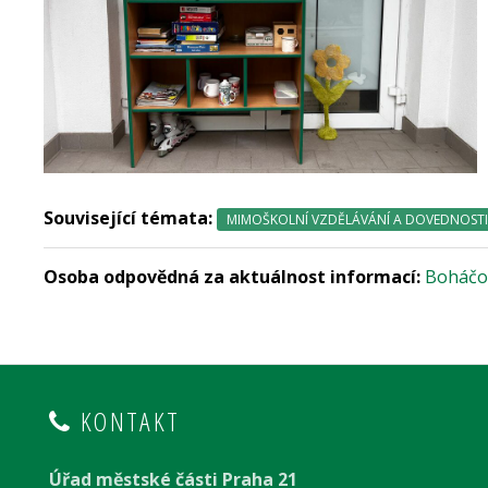
Související témata:
MIMOŠKOLNÍ VZDĚLÁVÁNÍ A DOVEDNOSTI
Osoba odpovědná za aktuálnost informací:
Boháčo
KONTAKT
Úřad městské části Praha 21