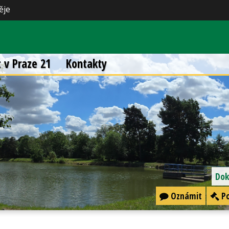
ěje
t v Praze 21
Kontakty
Dok
Oznámit
Po