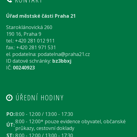
Úřad městské části Praha 21
Staroklánovická 260
190 16, Praha 9
tel.: +420 281 012 911
fax.: +420 281 971 531
el. podatelna:
podatelna@praha21.cz
ID datové schránky:
bz3bbxj
IČ:
00240923
ÚŘEDNÍ HODINY
PO:
8:00 - 12:00 / 13:00 - 17:30
8:00 - 12:00* pouze evidence obyvatel, občanské
ÚT:
průkazy, cestovní doklady
ST:
8:00 - 12:00 / 13:00 - 17:30