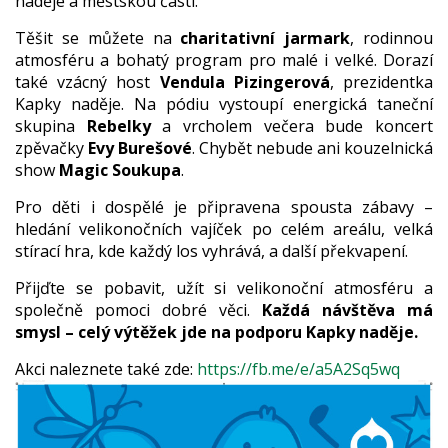
naděje a městskou částí.
Těšit se můžete na
charitativní jarmark
, rodinnou
atmosféru a bohatý program pro malé i velké. Dorazí
také vzácný host
Vendula Pizingerová
, prezidentka
Kapky naděje. Na pódiu vystoupí energická taneční
skupina
Rebelky
a vrcholem večera bude koncert
zpěvačky
Evy Burešové
. Chybět nebude ani kouzelnická
show
Magic Soukupa
.
Pro děti i dospělé je připravena spousta zábavy –
hledání velikonočních vajíček po celém areálu, velká
stírací hra, kde každý los vyhrává, a další překvapení.
Přijďte se pobavit, užít si velikonoční atmosféru a
společně pomoci dobré věci.
Každá návštěva má
smysl – celý výtěžek jde na podporu Kapky naděje.
Akci naleznete také zde:
https://fb.me/e/a5A2Sq5wq