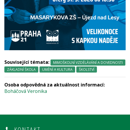
Související témata:
MIMOŠKOLNÍ VZDĚLÁVÁNÍ A DOVEDNOSTI
ZÁKLADNÍ ŠKOLA
UMĚNÍ A KULTURA
ŠKOLSTVÍ
Osoba odpovědná za aktuálnost informací:
Boháčová Veronika
KONTAKT