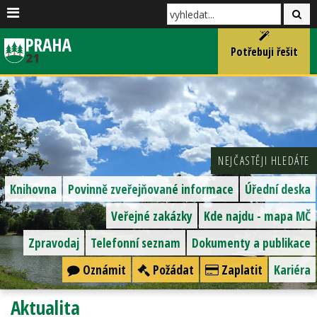
Potřebuji řešit
NEJČASTĚJI HLEDÁTE
Knihovna
Povinně zveřejňované informace
Úřední deska
Veřejné zakázky
Kde najdu - mapa MČ
Zpravodaj
Telefonní seznam
Dokumenty a publikace
Oznámit
Požádat
Zaplatit
Kariéra
Aktualita