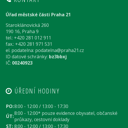
Úřad městské části Praha 21
Staroklánovická 260
190 16, Praha 9
tel.: +420 281 012 911
fax.: +420 281 971 531
el. podatelna:
podatelna@praha21.cz
ID datové schránky:
bz3bbxj
IČ:
00240923
ÚŘEDNÍ HODINY
PO:
8:00 - 12:00 / 13:00 - 17:30
8:00 - 12:00* pouze evidence obyvatel, občanské
ÚT:
průkazy, cestovní doklady
ST:
8:00 - 12:00 / 13:00 - 17:30