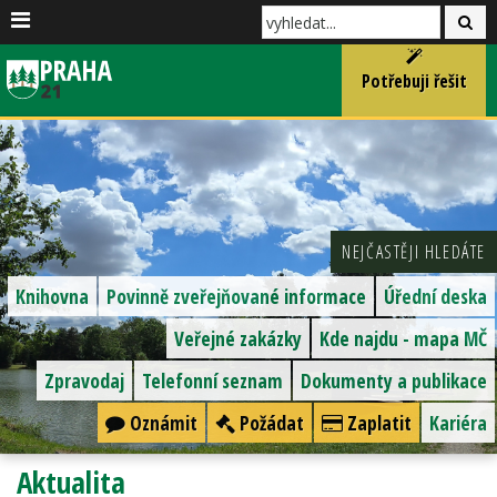
Potřebuji řešit
NEJČASTĚJI HLEDÁTE
Knihovna
Povinně zveřejňované informace
Úřední deska
Veřejné zakázky
Kde najdu - mapa MČ
Zpravodaj
Telefonní seznam
Dokumenty a publikace
Oznámit
Požádat
Zaplatit
Kariéra
Aktualita