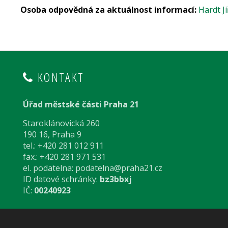
Osoba odpovědná za aktuálnost informací:
Hardt Ji
KONTAKT
Úřad městské části Praha 21
Staroklánovická 260
190 16, Praha 9
tel.: +420 281 012 911
fax.: +420 281 971 531
el. podatelna:
podatelna@praha21.cz
ID datové schránky:
bz3bbxj
IČ:
00240923