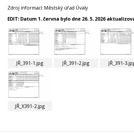
Zdroj informací: Městský úřad Úvaly
EDIT: Datum 1. června bylo dne 26. 5. 2026 aktualizo
JŘ_391-1.jpg
JŘ_391-2.jpg
JŘ_391-3.jp
JŘ_X391-2.jpg