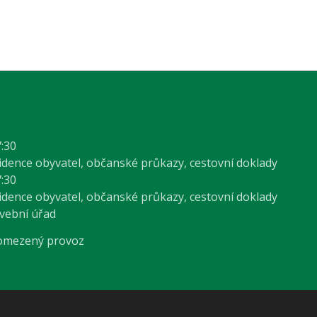
7:30
vidence obyvatel, občanské průkazy, cestovní doklady
7:30
vidence obyvatel, občanské průkazy, cestovní doklady
avební úřad
 omezený provoz