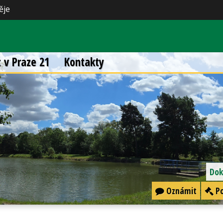
ěje
t v Praze 21
Kontakty
Dok
Oznámit
Po