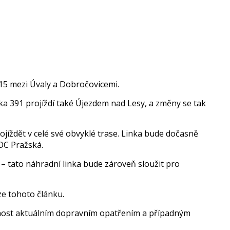
1215 mezi Úvaly a Dobročovicemi.
ka 391 projíždí také Újezdem nad Lesy, a změny se tak
jíždět v celé své obvyklé trase. Linka bude dočasně
 OC Pražská.
 – tato náhradní linka bude zároveň sloužit pro
ze tohoto článku.
nost aktuálním dopravním opatřením a případným