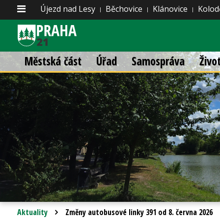
Újezd nad Lesy
Běchovice
Klánovice
Kolod
Městská část
Úřad
Samospráva
Živo
Aktuality
Změny autobusové linky 391 od 8. června 2026