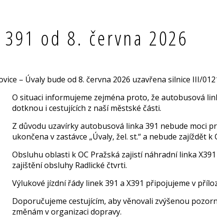
 391 od 8. června 2026
ovice – Úvaly bude od 8. června 2026 uzavřena silnice III/0
O situaci informujeme zejména proto, že autobusová lin
dotknou i cestujících z naší městské části.
Z důvodu uzavírky autobusová linka 391 nebude moci pro
ukončena v zastávce „Úvaly, žel. st.“ a nebude zajíždět k
Obsluhu oblasti k OC Pražská zajistí náhradní linka X391
zajištění obsluhy Radlické čtvrti.
Výlukové jízdní řády linek 391 a X391 připojujeme v přílo
Doporučujeme cestujícím, aby věnovali zvýšenou pozor
změnám v organizaci dopravy.