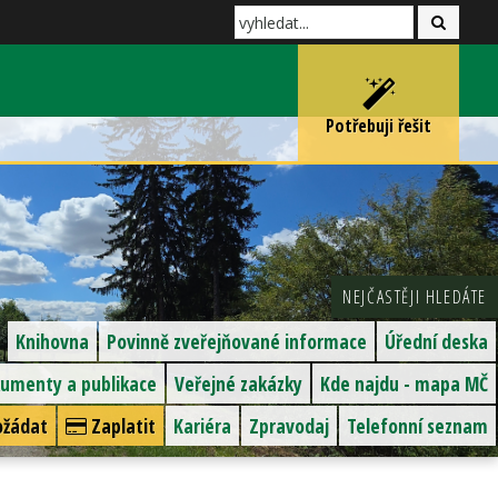
Potřebuji řešit
NEJČASTĚJI HLEDÁTE
Knihovna
Povinně zveřejňované informace
Úřední deska
umenty a publikace
Veřejné zakázky
Kde najdu - mapa MČ
žádat
Zaplatit
Kariéra
Zpravodaj
Telefonní seznam