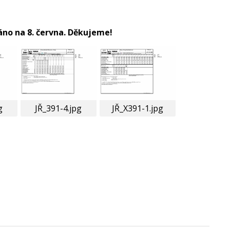
váno na 8. června. Děkujeme!
g
JŘ_391-4.jpg
JŘ_X391-1.jpg