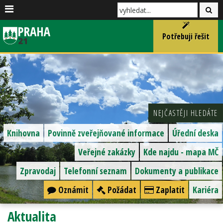
Potřebuji řešit
NEJČASTĚJI HLEDÁTE
Knihovna
Povinně zveřejňované informace
Úřední deska
Veřejné zakázky
Kde najdu - mapa MČ
Zpravodaj
Telefonní seznam
Dokumenty a publikace
Oznámit
Požádat
Zaplatit
Kariéra
Aktualita