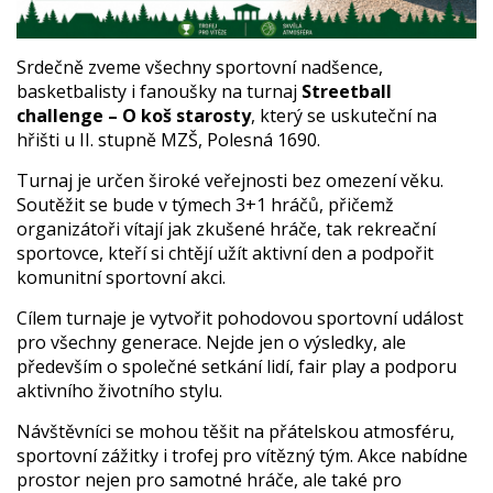
Srdečně zveme všechny sportovní nadšence,
basketbalisty i fanoušky na turnaj
Streetball
challenge – O koš starosty
, který se uskuteční na
hřišti u II. stupně MZŠ, Polesná 1690.
Turnaj je určen široké veřejnosti bez omezení věku.
Soutěžit se bude v týmech 3+1 hráčů, přičemž
organizátoři vítají jak zkušené hráče, tak rekreační
sportovce, kteří si chtějí užít aktivní den a podpořit
komunitní sportovní akci.
Cílem turnaje je vytvořit pohodovou sportovní událost
pro všechny generace. Nejde jen o výsledky, ale
především o společné setkání lidí, fair play a podporu
aktivního životního stylu.
Návštěvníci se mohou těšit na přátelskou atmosféru,
sportovní zážitky i trofej pro vítězný tým. Akce nabídne
prostor nejen pro samotné hráče, ale také pro