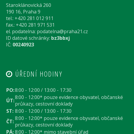
Staroklánovická 260
190 16, Praha 9
tel.: +420 281 012 911
fax.: +420 281 971 531
el. podatelna:
podatelna@praha21.cz
ID datové schránky:
bz3bbxj
IČ:
00240923
ÚŘEDNÍ HODINY
PO:
8:00 - 12:00 / 13:00 - 17:30
8:00 - 12:00* pouze evidence obyvatel, občanské
ÚT:
průkazy, cestovní doklady
ST:
8:00 - 12:00 / 13:00 - 17:30
8:00 - 12:00* pouze evidence obyvatel, občanské
ČT:
průkazy, cestovní doklady
PÁ:
8:00 - 12:00* mimo stavební úřad