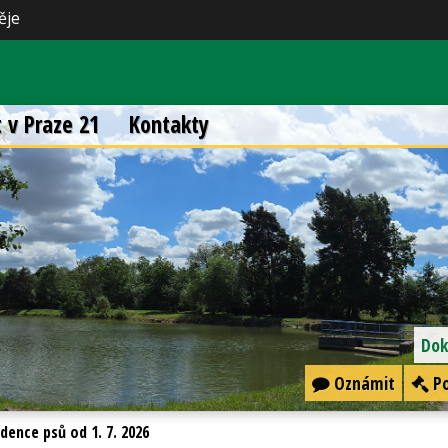
ěje
t v Praze 21
Kontakty
Dok
Oznámit
Po
dence psů od 1. 7. 2026