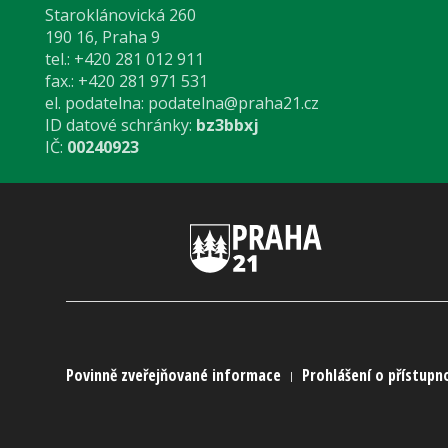
Staroklánovická 260
190 16, Praha 9
tel.: +420 281 012 911
fax.: +420 281 971 531
el. podatelna:
podatelna@praha21.cz
ID datové schránky:
bz3bbxj
IČ:
00240923
Povinně zveřejňované informace
Prohlášení o přístupn