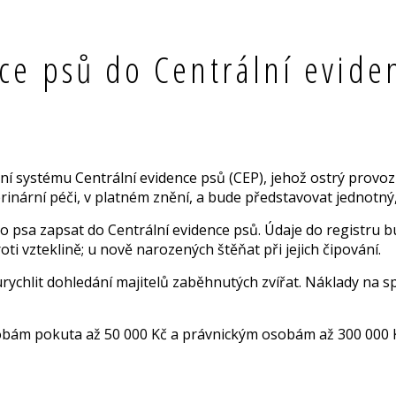
ce psů do Centrální evide
í systému Centrální evidence psů (CEP), jehož ostrý provoz
erinární péči, v platném znění, a bude představovat jednotný
 psa zapsat do Centrální evidence psů. Údaje do registru bu
oti vzteklině; u nově narozených štěňat při jejich čipování.
urychlit dohledání majitelů zaběhnutých zvířat. Náklady na
sobám pokuta až 50 000 Kč a právnickým osobám až 300 000 