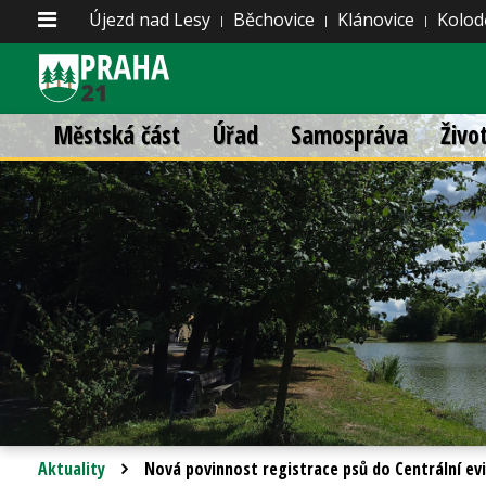
Újezd nad Lesy
Běchovice
Klánovice
Kolod
Městská část
Úřad
Samospráva
Živo
Aktuality
Nová povinnost registrace psů do Centrální evi