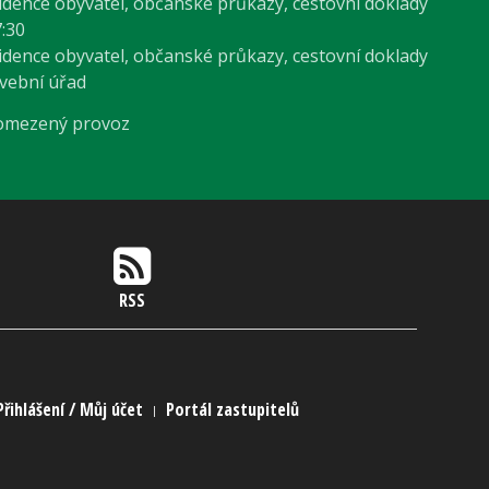
vidence obyvatel, občanské průkazy, cestovní doklady
7:30
vidence obyvatel, občanské průkazy, cestovní doklady
avební úřad
 omezený provoz
RSS
Přihlášení / Můj účet
Portál zastupitelů