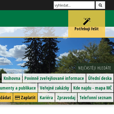
Potřebuji řešit
NEJČASTĚJI HLEDÁTE
Knihovna
Povinně zveřejňované informace
Úřední deska
umenty a publikace
Veřejné zakázky
Kde najdu - mapa MČ
žádat
Zaplatit
Kariéra
Zpravodaj
Telefonní seznam