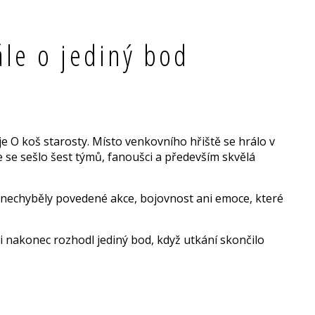
ále o jediný bod
je O koš starosty. Místo venkovního hřiště se hrálo v
e se sešlo šest týmů, fanoušci a především skvělá
i nechyběly povedené akce, bojovnost ani emoce, které
i nakonec rozhodl jediný bod, když utkání skončilo