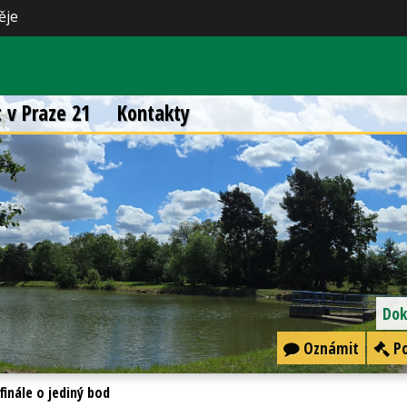
ěje
t v Praze 21
Kontakty
Dok
Oznámit
Po
finále o jediný bod