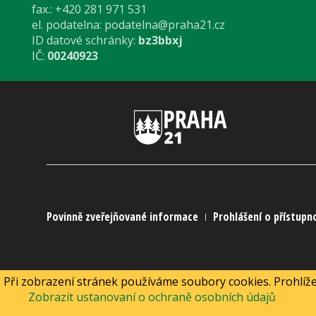
fax.: +420 281 971 531
el. podatelna:
podatelna@praha21.cz
ID datové schránky:
bz3bbxj
IČ:
00240923
Povinně zveřejňované informace
Prohlášení o přístupn
Při zobrazení stránek používáme soubory cookies. Prohlíže
Zobrazit ustanovaní o ochraně osobních údajů