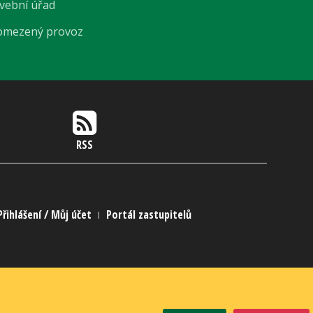
avební úřad
 omezený provoz
RSS
Přihlášení / Můj účet
Portál zastupitelů