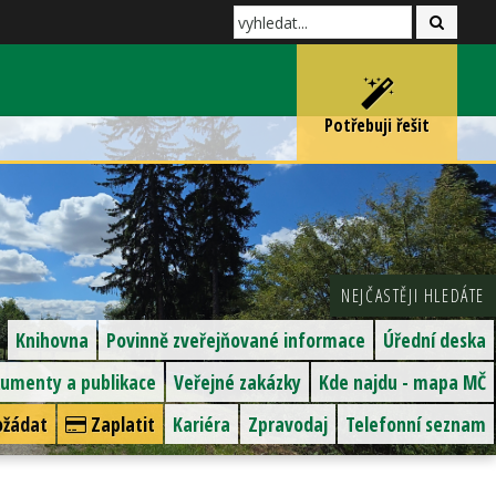
Potřebuji řešit
NEJČASTĚJI HLEDÁTE
Knihovna
Povinně zveřejňované informace
Úřední deska
umenty a publikace
Veřejné zakázky
Kde najdu - mapa MČ
žádat
Zaplatit
Kariéra
Zpravodaj
Telefonní seznam