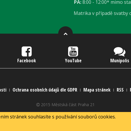
PÁ:
8:00 - 12:00* mimo st
Matrika v případě svatby
Facebook
YouTube
Munipolis
osti
Ochrana osobních údajů dle GDPR
Mapa stránek
RSS
2015 Městská část Praha 21
2015 Webmaster
MarNed
ním stránek souhlasíte s používání souborů cookies.
Powered by
Joomla!
+
SEBLOD
& connected to
Alfresco