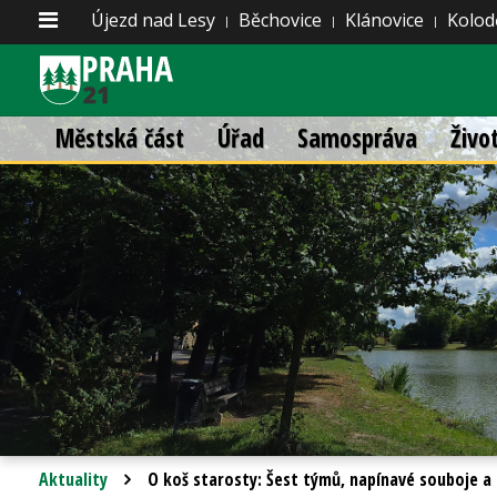
Újezd nad Lesy
Běchovice
Klánovice
Kolod
Městská část
Úřad
Samospráva
Živo
Aktuality
O koš starosty: Šest týmů, napínavé souboje a 