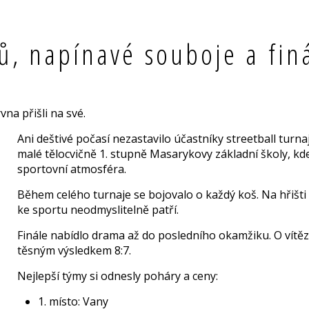
mů, napínavé souboje a fin
vna přišli na své.
Ani deštivé počasí nezastavilo účastníky streetball turna
malé tělocvičně 1. stupně Masarykovy základní školy, kd
sportovní atmosféra.
Během celého turnaje se bojovalo o každý koš. Na hřišt
ke sportu neodmyslitelně patří.
Finále nabídlo drama až do posledního okamžiku. O vítěz
těsným výsledkem 8:7.
Nejlepší týmy si odnesly poháry a ceny:
1. místo: Vany