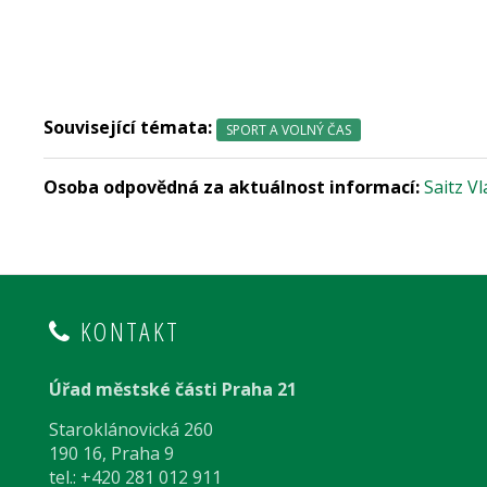
Související témata:
SPORT A VOLNÝ ČAS
Osoba odpovědná za aktuálnost informací:
Saitz Vl
KONTAKT
Úřad městské části Praha 21
Staroklánovická 260
190 16, Praha 9
tel.: +420 281 012 911