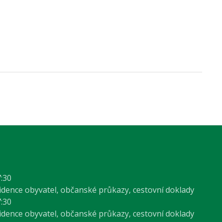
7:30
vidence obyvatel, občanské průkazy, cestovní doklady
7:30
vidence obyvatel, občanské průkazy, cestovní doklady