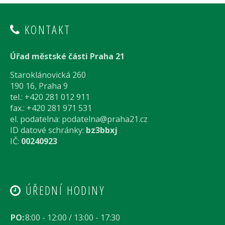
KONTAKT
Úřad městské části Praha 21
Staroklánovická 260
190 16, Praha 9
tel.: +420 281 012 911
fax.: +420 281 971 531
el. podatelna:
podatelna@praha21.cz
ID datové schránky:
bz3bbxj
IČ:
00240923
ÚŘEDNÍ HODINY
PO:
8:00 - 12:00 / 13:00 - 17:30