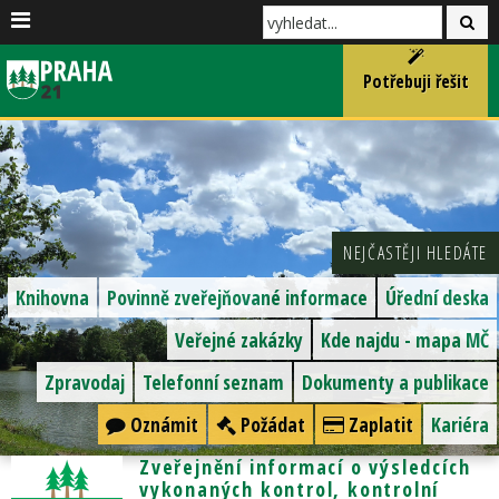
Potřebuji řešit
NEJČASTĚJI HLEDÁTE
Knihovna
Povinně zveřejňované informace
Úřední deska
Veřejné zakázky
Kde najdu - mapa MČ
Zpravodaj
Telefonní seznam
Dokumenty a publikace
Oznámit
Požádat
Zaplatit
Kariéra
Zveřejnění informací o výsledcích
vykonaných kontrol, kontrolní