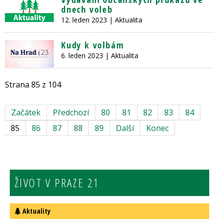
dnech voleb
12. leden 2023
| Aktualita
Kudy k volbám
6. leden 2023
| Aktualita
Strana 85 z 104
Začátek
Předchozí
80
81
82
83
84
85
86
87
88
89
Další
Konec
ŽIVOT V PRAZE 21
Aktuality