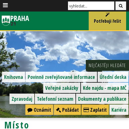
Potřebuji řešit
NEJČASTĚJI HLEDÁTE
Knihovna
Povinně zveřejňované informace
Úřední deska
Veřejné zakázky
Kde najdu - mapa MČ
Zpravodaj
Telefonní seznam
Dokumenty a publikace
Oznámit
Požádat
Zaplatit
Kariéra
Místo