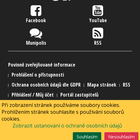
Facebook
YouTube
Munipolis
RSS
Povinně zveřejňované informace
Prohlášení o přístupnosti
Ochrana osobních údajů dle GDPR
Mapa stránek
RSS
Přihlášení / Můj účet
Portál zastupitelů
Při zobrazení stránek používáme soubory cookies.
2015 Městská část Praha 21
Prohlížením stránek souhlasíte s používání souborů
2015 Webmaster
MarNed
cookies.
Powered by
Joomla!
+
SEBLOD
& connected to
Alfresco
Zobrazit ustanovaní o ochraně osobních údajů
Souhlasím
Nesouhlasím