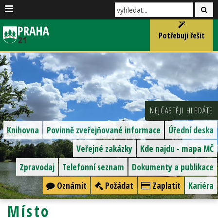
Potřebuji řešit
NEJČASTĚJI HLEDÁTE
Knihovna
Povinně zveřejňované informace
Úřední deska
Veřejné zakázky
Kde najdu - mapa MČ
Zpravodaj
Telefonní seznam
Dokumenty a publikace
Oznámit
Požádat
Zaplatit
Kariéra
Místo