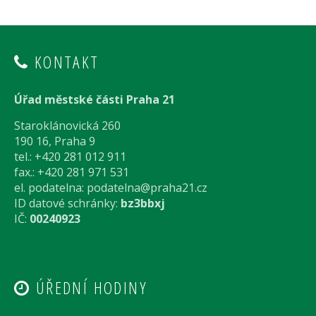
KONTAKT
Úřad městské části Praha 21
Staroklánovická 260
190 16, Praha 9
tel.: +420 281 012 911
fax.: +420 281 971 531
el. podatelna:
podatelna@praha21.cz
ID datové schránky:
bz3bbxj
IČ:
00240923
ÚŘEDNÍ HODINY