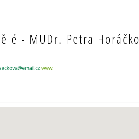
pělé - MUDr. Petra Horáčk
usackova@email.cz
www: