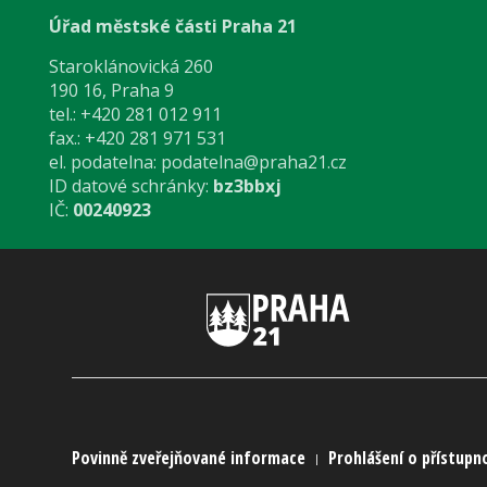
Úřad městské části Praha 21
Staroklánovická 260
190 16, Praha 9
tel.: +420 281 012 911
fax.: +420 281 971 531
el. podatelna:
podatelna@praha21.cz
ID datové schránky:
bz3bbxj
IČ:
00240923
Povinně zveřejňované informace
Prohlášení o přístupn