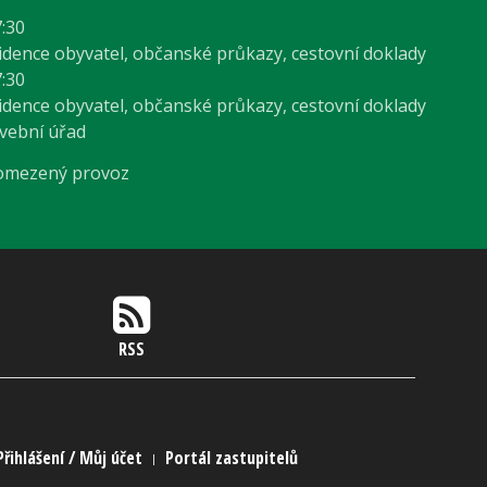
7:30
vidence obyvatel, občanské průkazy, cestovní doklady
7:30
vidence obyvatel, občanské průkazy, cestovní doklady
avební úřad
 omezený provoz
RSS
Přihlášení / Můj účet
Portál zastupitelů