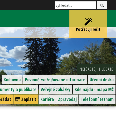
Potřebuji řešit
NEJČASTĚJI HLEDÁTE
Knihovna
Povinně zveřejňované informace
Úřední deska
umenty a publikace
Veřejné zakázky
Kde najdu - mapa MČ
žádat
Zaplatit
Kariéra
Zpravodaj
Telefonní seznam