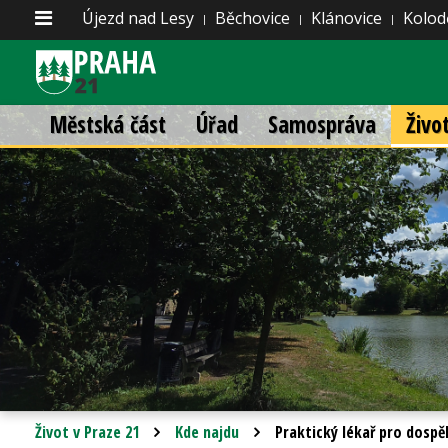
Újezd nad Lesy
Běchovice
Klánovice
Kolod
Městská část
Úřad
Samospráva
Živo
Život v Praze 21
Kde najdu
Praktický lékař pro dospě