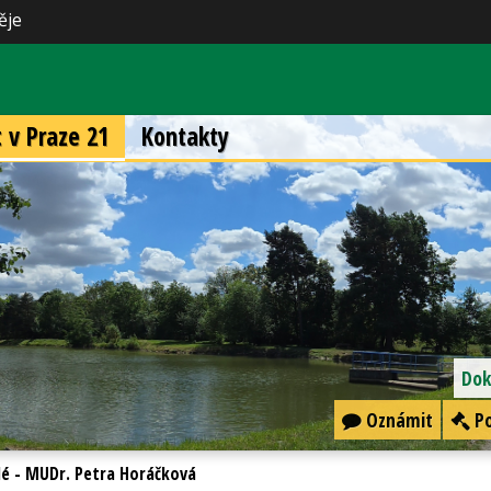
ěje
t v Praze 21
Kontakty
Dok
Oznámit
Po
lé - MUDr. Petra Horáčková