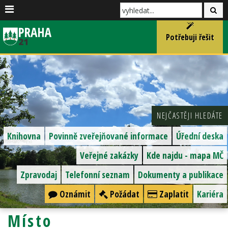
Potřebuji řešit
NEJČASTĚJI HLEDÁTE
Knihovna
Povinně zveřejňované informace
Úřední deska
Veřejné zakázky
Kde najdu - mapa MČ
Zpravodaj
Telefonní seznam
Dokumenty a publikace
Oznámit
Požádat
Zaplatit
Kariéra
Místo