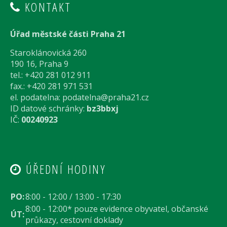
KONTAKT
Úřad městské části Praha 21
Staroklánovická 260
190 16, Praha 9
tel.: +420 281 012 911
fax.: +420 281 971 531
el. podatelna:
podatelna@praha21.cz
ID datové schránky:
bz3bbxj
IČ:
00240923
ÚŘEDNÍ HODINY
PO:
8:00 - 12:00 / 13:00 - 17:30
8:00 - 12:00* pouze evidence obyvatel, občanské
ÚT:
průkazy, cestovní doklady