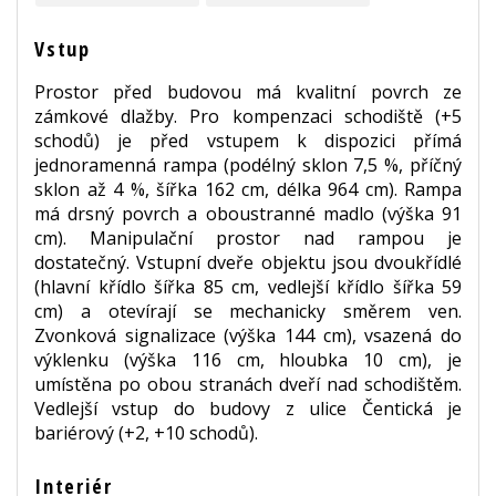
Vstup
Prostor před budovou má kvalitní povrch ze
zámkové dlažby. Pro kompenzaci schodiště (+5
schodů) je před vstupem k dispozici přímá
jednoramenná rampa (podélný sklon 7,5 %, příčný
sklon až 4 %, šířka 162 cm, délka 964 cm). Rampa
má drsný povrch a oboustranné madlo (výška 91
cm). Manipulační prostor nad rampou je
dostatečný. Vstupní dveře objektu jsou dvoukřídlé
(hlavní křídlo šířka 85 cm, vedlejší křídlo šířka 59
cm) a otevírají se mechanicky směrem ven.
Zvonková signalizace (výška 144 cm), vsazená do
výklenku (výška 116 cm, hloubka 10 cm), je
umístěna po obou stranách dveří nad schodištěm.
Vedlejší vstup do budovy z ulice Čentická je
bariérový (+2, +10 schodů).
Interiér