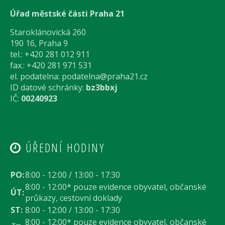
Úřad městské části Praha 21
Staroklánovická 260
190 16, Praha 9
tel.: +420 281 012 911
fax.: +420 281 971 531
el. podatelna:
podatelna@praha21.cz
ID datové schránky:
bz3bbxj
IČ:
00240923
ÚŘEDNÍ HODINY
PO:
8:00 - 12:00 / 13:00 - 17:30
8:00 - 12:00* pouze evidence obyvatel, občanské
ÚT:
průkazy, cestovní doklady
ST:
8:00 - 12:00 / 13:00 - 17:30
8:00 - 12:00* pouze evidence obyvatel, občanské