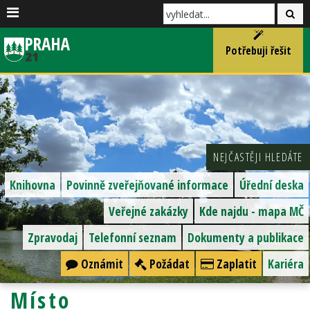
Potřebuji řešit
NEJČASTĚJI HLEDÁTE
Knihovna
Povinně zveřejňované informace
Úřední deska
Veřejné zakázky
Kde najdu - mapa MČ
Zpravodaj
Telefonní seznam
Dokumenty a publikace
Oznámit
Požádat
Zaplatit
Kariéra
Místo