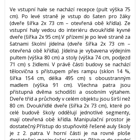
Ve vstupní hale se nachází recepce (pult výška 75
cm). Po levé straně je vstup do šaten pro žáky
(dveře šířka 2x 73 cm – otevřená obě křídla). Ze
vstupní haly vedou do interiéru dvoukřídlé kyvné
dveře (šířka 2x 95 cm).V přízemí je po levé straně za
šatnami školní jídelna (dveře šířka 2x 73 cm –
otevřená obě křídla). Jídelna je vybavena výdejním
pultem (výška 80 cm) a stoly (výška 74 cm, podjezd
71 cm) s židlemi. V právě části budovy se nachází
tělocvična s přístupem přes rampu (sklon 14 %,
šířka 154 cm, délka 495 cm) s oboustranným
madlem (výška 91 cm). Všechna patra jsou
přístupná dvěma schodišti a osobním výtahem.
Dveře tříd a průchody v celém objektu jsou širší než
80 cm. Dvoukřídlé dveře (šířka 2x 73 cm), které po
celé budově školy oddělují jednotlivé segmenty,
mají otevřená obě křídla. Manipulační prostor je
dostatečný.Přístup do stupňovitě řešené auly školy
je z 2. patra. V horní části je na rovné ploše
dostatečný manipulační prostor. Přístup do spodní