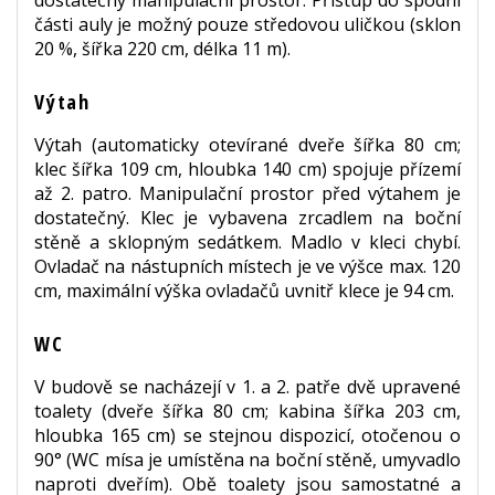
části auly je možný pouze středovou uličkou (sklon
20 %, šířka 220 cm, délka 11 m).
Výtah
Výtah (automaticky otevírané dveře šířka 80 cm;
klec šířka 109 cm, hloubka 140 cm) spojuje přízemí
až 2. patro. Manipulační prostor před výtahem je
dostatečný. Klec je vybavena zrcadlem na boční
stěně a sklopným sedátkem. Madlo v kleci chybí.
Ovladač na nástupních místech je ve výšce max. 120
cm, maximální výška ovladačů uvnitř klece je 94 cm.
WC
V budově se nacházejí v 1. a 2. patře dvě upravené
toalety (dveře šířka 80 cm; kabina šířka 203 cm,
hloubka 165 cm) se stejnou dispozicí, otočenou o
90° (WC mísa je umístěna na boční stěně, umyvadlo
naproti dveřím). Obě toalety jsou samostatné a