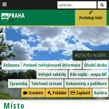
Potřebuji řešit
NEJČASTĚJI HLEDÁTE
Knihovna
Povinně zveřejňované informace
Úřední deska
Veřejné zakázky
Kde najdu - mapa MČ
Zpravodaj
Telefonní seznam
Dokumenty a publikace
Oznámit
Požádat
Zaplatit
Kariéra
Místo