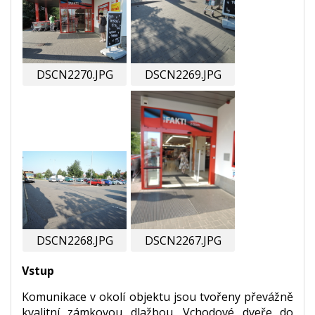
DSCN2270.JPG
DSCN2269.JPG
DSCN2268.JPG
DSCN2267.JPG
Vstup
Komunikace v okolí objektu jsou tvořeny převážně
kvalitní zámkovou dlažbou. Vchodové dveře do