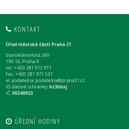
KONTAKT
Úřad městské části Praha 21
Staroklánovická 260
190 16, Praha 9
tel.: +420 281 012 911
fax.: +420 281 971 531
el. podatelna:
podatelna@praha21.cz
ID datové schránky:
bz3bbxj
IČ:
00240923
ÚŘEDNÍ HODINY