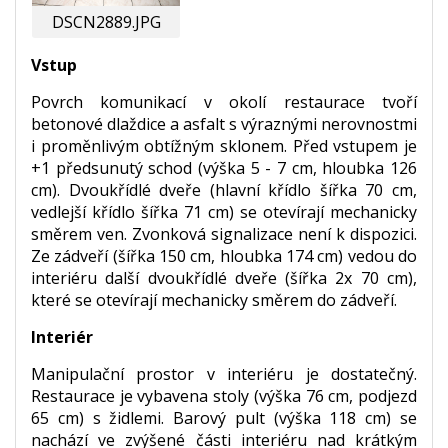
DSCN2889.JPG
Vstup
Povrch komunikací v okolí restaurace tvoří
betonové dlaždice a asfalt s výraznými nerovnostmi
i proměnlivým obtížným sklonem. Před vstupem je
+1 předsunutý schod (výška 5 - 7 cm, hloubka 126
cm). Dvoukřídlé dveře (hlavní křídlo šířka 70 cm,
vedlejší křídlo šířka 71 cm) se otevírají mechanicky
směrem ven. Zvonková signalizace není k dispozici.
Ze zádveří (šířka 150 cm, hloubka 174 cm) vedou do
interiéru další dvoukřídlé dveře (šířka 2x 70 cm),
které se otevírají mechanicky směrem do zádveří.
Interiér
Manipulační prostor v interiéru je dostatečný.
Restaurace je vybavena stoly (výška 76 cm, podjezd
65 cm) s židlemi. Barový pult (výška 118 cm) se
nachází ve zvýšené části interiéru nad krátkým