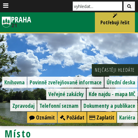
Potřebuji řešit
NEJČASTĚJI HLEDÁTE
Knihovna
Povinně zveřejňované informace
Úřední deska
Veřejné zakázky
Kde najdu - mapa MČ
Zpravodaj
Telefonní seznam
Dokumenty a publikace
Oznámit
Požádat
Zaplatit
Kariéra
Místo