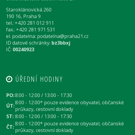
Staroklánovická 260
190 16, Praha 9
tel.: +420 281 012 911
fax.: +420 281 971 531
el. podatelna:
podatelna@praha21.cz
ID datové schránky:
bz3bbxj
IČ:
00240923
ÚŘEDNÍ HODINY
PO:
8:00 - 12:00 / 13:00 - 17:30
8:00 - 12:00* pouze evidence obyvatel, občanské
ÚT:
průkazy, cestovní doklady
ST:
8:00 - 12:00 / 13:00 - 17:30
8:00 - 12:00* pouze evidence obyvatel, občanské
ČT:
průkazy, cestovní doklady