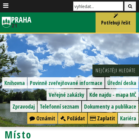
Potřebuji řešit
NEJČASTĚJI HLEDÁTE
Knihovna
Povinně zveřejňované informace
Úřední deska
Veřejné zakázky
Kde najdu - mapa MČ
Zpravodaj
Telefonní seznam
Dokumenty a publikace
Oznámit
Požádat
Zaplatit
Kariéra
Místo