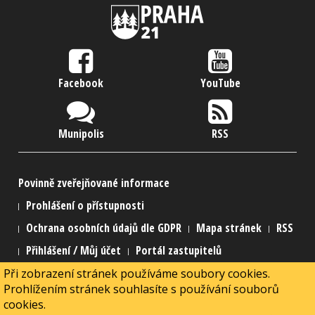
Facebook
YouTube
Munipolis
RSS
Povinně zveřejňované informace
Prohlášení o přístupnosti
Ochrana osobních údajů dle GDPR
Mapa stránek
RSS
Přihlášení / Můj účet
Portál zastupitelů
Při zobrazení stránek používáme soubory cookies.
2015 Městská část Praha 21
Prohlížením stránek souhlasíte s používání souborů
2015 Webmaster
MarNed
cookies.
Powered by
Joomla!
+
SEBLOD
& connected to
Alfresco