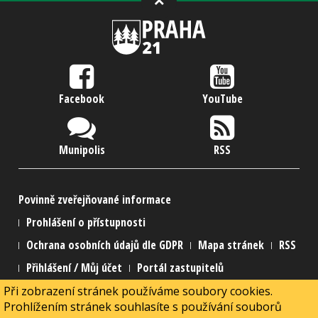
Facebook
YouTube
Munipolis
RSS
Povinně zveřejňované informace
Prohlášení o přístupnosti
Ochrana osobních údajů dle GDPR
Mapa stránek
RSS
Přihlášení / Můj účet
Portál zastupitelů
Při zobrazení stránek používáme soubory cookies.
2015 Městská část Praha 21
Prohlížením stránek souhlasíte s používání souborů
2015 Webmaster
MarNed