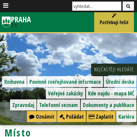
Potřebuji řešit
NEJČASTĚJI HLEDÁTE
Knihovna
Povinně zveřejňované informace
Úřední deska
Veřejné zakázky
Kde najdu - mapa MČ
Zpravodaj
Telefonní seznam
Dokumenty a publikace
Oznámit
Požádat
Zaplatit
Kariéra
Místo