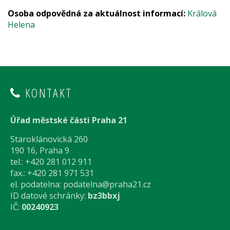
Osoba odpovědná za aktuálnost informací:
Králová
Helena
KONTAKT
Úřad městské části Praha 21
Staroklánovická 260
190 16, Praha 9
tel.: +420 281 012 911
fax.: +420 281 971 531
el. podatelna:
podatelna@praha21.cz
ID datové schránky:
bz3bbxj
IČ:
00240923