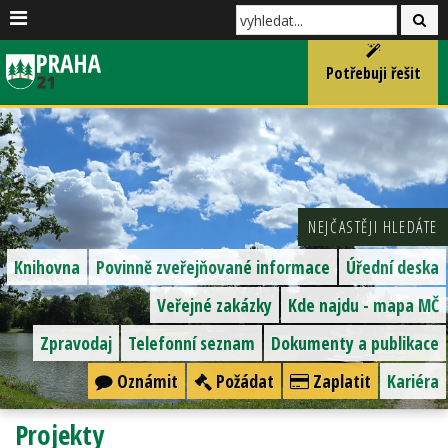
Potřebuji řešit
NEJČASTĚJI HLEDÁTE
Knihovna
Povinně zveřejňované informace
Úřední deska
Veřejné zakázky
Kde najdu - mapa MČ
Zpravodaj
Telefonní seznam
Dokumenty a publikace
Oznámit
Požádat
Zaplatit
Kariéra
Projekty