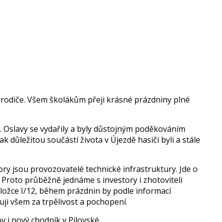
h rodi­če. Všem školákům přeji krásné prázdniny plné
ů. Oslavy se vydařily a byly důstojným poděkováním
důležitou součástí živo­ta v Újezdě hasiči byli a stále
story jsou provozovatelé technické infrastruktury. Jde o
Proto průběžně jednáme s inves­tory i zhotoviteli
eložce I/12, během prázdnin by podle informací
ji všem za trpělivost a pochopení.
 i nový chodník v Pilovské.