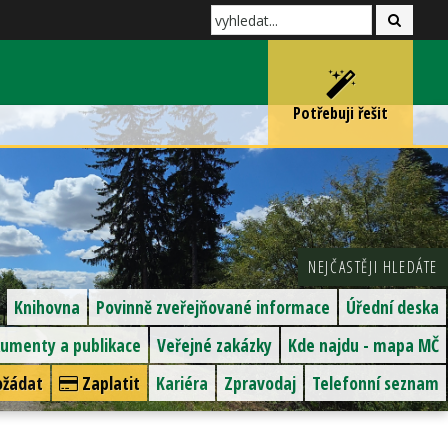
Potřebuji řešit
NEJČASTĚJI HLEDÁTE
Knihovna
Povinně zveřejňované informace
Úřední deska
umenty a publikace
Veřejné zakázky
Kde najdu - mapa MČ
žádat
Zaplatit
Kariéra
Zpravodaj
Telefonní seznam