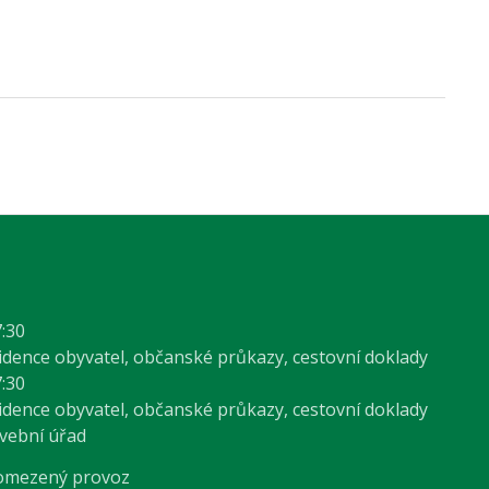
7:30
vidence obyvatel, občanské průkazy, cestovní doklady
7:30
vidence obyvatel, občanské průkazy, cestovní doklady
avební úřad
 omezený provoz