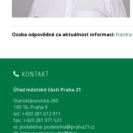
Osoba odpovědná za aktuálnost informací:
Hazdra 
KONTAKT
Úřad městské části Praha 21
Staroklánovická 260
190 16, Praha 9
tel.: +420 281 012 911
fax.: +420 281 971 531
el. podatelna:
podatelna@praha21.cz