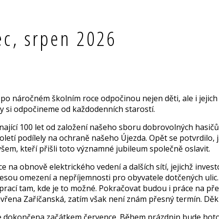
ec, srpen 2026
 po náročném školním roce odpočinou nejen děti, ale i jejic
dy si odpočineme od každodenních starostí.
ínající 100 let od založení našeho sboru dobrovolných hasič
tí podílely na ochraně našeho Újezda. Opět se potvrdilo, jak 
 všem, kteří přišli toto významné jubile­um společně oslavit.
áce na obnově elektrického vedení a dalších sítí, jejichž inve
esou omezení a nepříjemnosti pro obyvatele dotčených ulic. 
prací tam, kde je to možné. Pokračovat budou i práce na př
vřena Zaříčanská, zatím však není znám přesný termín. Děku
de dokon­čena začátkem července. Během prázdnin bude hotov