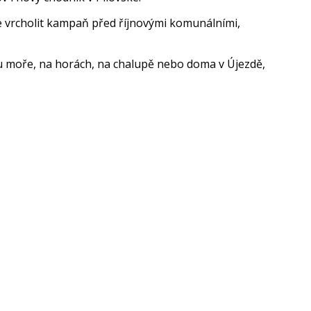
e vrcho­lit kampaň před říjnovými komunálními,
u moře, na horách, na chalupě nebo doma v Újezdě,