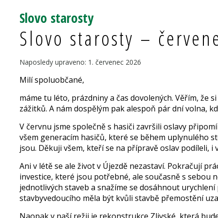
Slovo starosty
Slovo starosty – červen
Naposledy upraveno: 1. červenec 2026
Milí spoluobčané,
máme tu léto, prázdniny a čas dovolených. Věřím, že si
zážitků. A nám dospělým pak alespoň pár dní volna, k
V červnu jsme společně s hasiči završili oslavy připom
všem generacím ha­sičů, které se během uplynulého stole
jsou. Děkuji všem, kteří se na přípravě oslav podíleli, i
Ani v létě se ale život v Újezdě nezastaví. Pokračují pr
investice, které jsou potřebné, ale současně s sebou n
jednotlivých staveb a snažíme se dosáhnout urychlení 
stavbyve­doucího měla být kvůli stavbě přemostění uza
Naopak v naší režii je rekonstrukce Zlivské, která bu