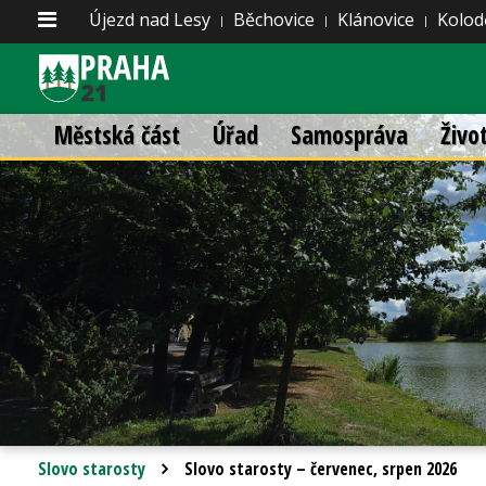
Újezd nad Lesy
Běchovice
Klánovice
Kolod
Městská část
Úřad
Samospráva
Živo
Slovo starosty
Slovo starosty – červenec, srpen 2026