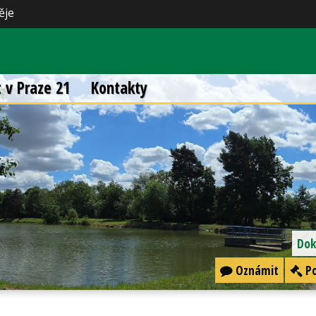
ěje
t v Praze 21
Kontakty
Dok
Oznámit
Po