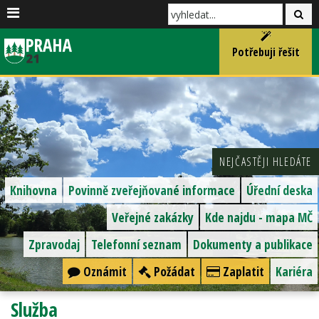
Potřebuji řešit
NEJČASTĚJI HLEDÁTE
Knihovna
Povinně zveřejňované informace
Úřední deska
Veřejné zakázky
Kde najdu - mapa MČ
Zpravodaj
Telefonní seznam
Dokumenty a publikace
Oznámit
Požádat
Zaplatit
Kariéra
Služba