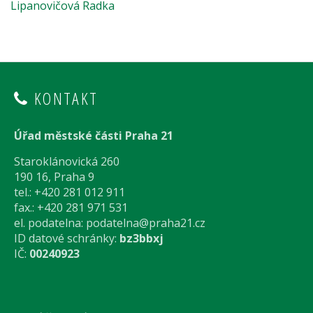
Lipanovičová Radka
KONTAKT
Úřad městské části Praha 21
Staroklánovická 260
190 16, Praha 9
tel.: +420 281 012 911
fax.: +420 281 971 531
el. podatelna:
podatelna@praha21.cz
ID datové schránky:
bz3bbxj
IČ:
00240923