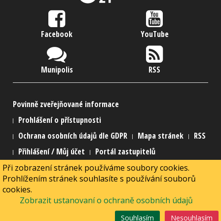
Facebook
YouTube
Munipolis
RSS
Povinně zveřejňované informace
Prohlášení o přístupnosti
Ochrana osobních údajů dle GDPR
Mapa stránek
RSS
Přihlášení / Můj účet
Portál zastupitelů
Při zobrazení stránek používáme soubory cookies.
2015 Městská část Praha 21
Prohlížením stránek souhlasíte s používání souborů
2015 Webmaster
MarNed
cookies.
Powered by
Joomla!
+
SEBLOD
& connected to
Alfresco
Zobrazit ustanovaní o ochraně osobních údajů
Souhlasím
Nesouhlasím