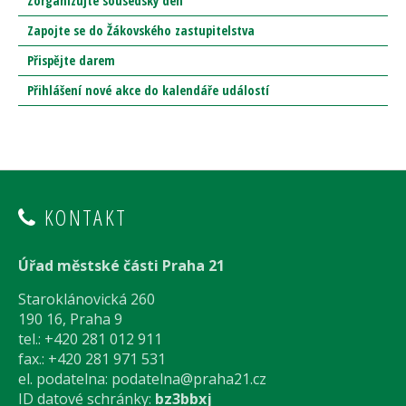
Zorganizujte sousedský den
Zapojte se do Žákovského zastupitelstva
Přispějte darem
Přihlášení nové akce do kalendáře událostí
KONTAKT
Úřad městské části Praha 21
Staroklánovická 260
190 16, Praha 9
tel.: +420 281 012 911
fax.: +420 281 971 531
el. podatelna:
podatelna@praha21.cz
ID datové schránky:
bz3bbxj