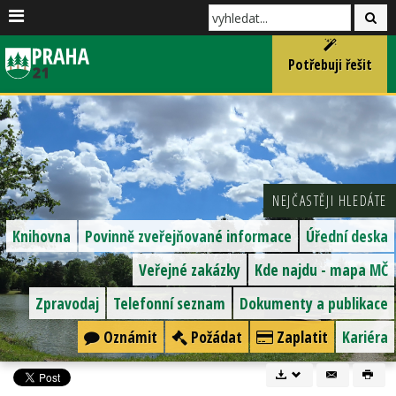
Potřebuji řešit
NEJČASTĚJI HLEDÁTE
Knihovna
Povinně zveřejňované informace
Úřední deska
Veřejné zakázky
Kde najdu - mapa MČ
Zpravodaj
Telefonní seznam
Dokumenty a publikace
Oznámit
Požádat
Zaplatit
Kariéra