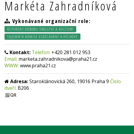
Markéta Zahradníková
Vykonávané organizační role:
REFERENT ODBORU ŠKOLSTVÍ A KULTURY
TAJEMNÍK KOMISE VZDĚLÁVÁNÍ A VÝCHOVY
Kontakt:
Telefon:
+420 281 012 953
Email:
marketa.zahradnikova@praha21.cz
WWW:
www.praha21.cz
Adresa:
Staroklánovická 260, 19016 Praha 9
Číslo
dveří:
B206