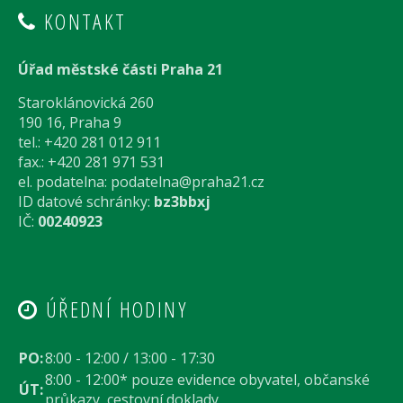
KONTAKT
Úřad městské části Praha 21
Staroklánovická 260
190 16, Praha 9
tel.: +420 281 012 911
fax.: +420 281 971 531
el. podatelna:
podatelna@praha21.cz
ID datové schránky:
bz3bbxj
IČ:
00240923
ÚŘEDNÍ HODINY
PO:
8:00 - 12:00 / 13:00 - 17:30
8:00 - 12:00* pouze evidence obyvatel, občanské
ÚT:
průkazy, cestovní doklady