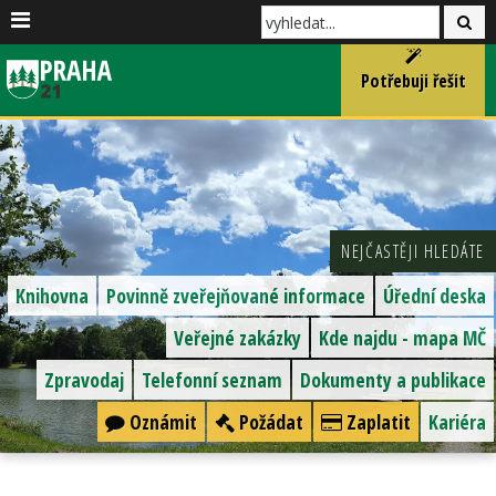
Potřebuji řešit
NEJČASTĚJI HLEDÁTE
Knihovna
Povinně zveřejňované informace
Úřední deska
Veřejné zakázky
Kde najdu - mapa MČ
Zpravodaj
Telefonní seznam
Dokumenty a publikace
Oznámit
Požádat
Zaplatit
Kariéra