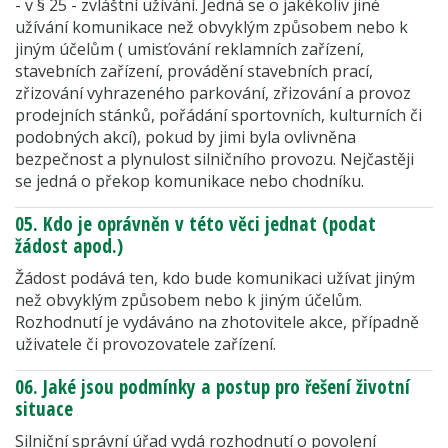
- v § 25 - zvláštní užívání. Jedná se o jakékoliv jiné
užívání komunikace než obvyklým způsobem nebo k
jiným účelům ( umisťování reklamních zařízení,
stavebních zařízení, provádění stavebních prací,
zřizování vyhrazeného parkování, zřizování a provoz
prodejních stánků, pořádání sportovních, kulturních či
podobných akcí), pokud by jimi byla ovlivněna
bezpečnost a plynulost silničního provozu. Nejčastěji
se jedná o překop komunikace nebo chodníku.
05. Kdo je oprávněn v této věci jednat (podat
žádost apod.)
Žádost podává ten, kdo bude komunikaci užívat jiným
než obvyklým způsobem nebo k jiným účelům.
Rozhodnutí je vydáváno na zhotovitele akce, případně
uživatele či provozovatele zařízení.
06. Jaké jsou podmínky a postup pro řešení životní
situace
Silniční správní úřad vydá rozhodnutí o povolení