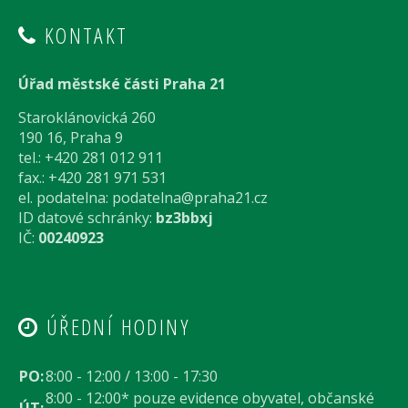
KONTAKT
Úřad městské části Praha 21
Staroklánovická 260
190 16, Praha 9
tel.: +420 281 012 911
fax.: +420 281 971 531
el. podatelna:
podatelna@praha21.cz
ID datové schránky:
bz3bbxj
IČ:
00240923
ÚŘEDNÍ HODINY
PO:
8:00 - 12:00 / 13:00 - 17:30
8:00 - 12:00* pouze evidence obyvatel, občanské