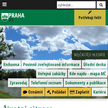
Potřebuji řešit
NEJČASTĚJI HLEDÁTE
Knihovna
Povinně zveřejňované informace
Úřední deska
Veřejné zakázky
Kde najdu - mapa MČ
Zpravodaj
Telefonní seznam
Dokumenty a publikace
Oznámit
Požádat
Zaplatit
Kariéra