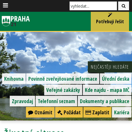
Potřebuji řešit
NEJČASTĚJI HLEDÁTE
Knihovna
Povinně zveřejňované informace
Úřední deska
Veřejné zakázky
Kde najdu - mapa MČ
Zpravodaj
Telefonní seznam
Dokumenty a publikace
Oznámit
Požádat
Zaplatit
Kariéra