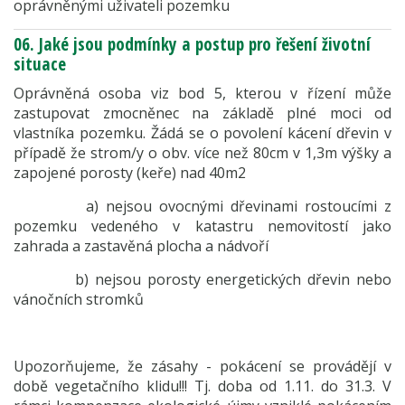
oprávněnými uživateli pozemku
06. Jaké jsou podmínky a postup pro řešení životní
situace
Oprávněná osoba viz bod 5, kterou v řízení může
zastupovat zmocněnec na základě plné moci od
vlastníka pozemku. Žádá se o povolení kácení dřevin v
případě že strom/y o obv. více než 80cm v 1,3m výšky a
zapojené porosty (keře) nad 40m2
a) nejsou ovocnými dřevinami rostoucími z
pozemku vedeného v katastru nemovitostí jako
zahrada a zastavěná plocha a nádvoří
b) nejsou porosty energetických dřevin nebo
vánočních stromků
Upozorňujeme, že zásahy - pokácení se provádějí v
době vegetačního klidu!!! Tj. doba od 1.11. do 31.3. V