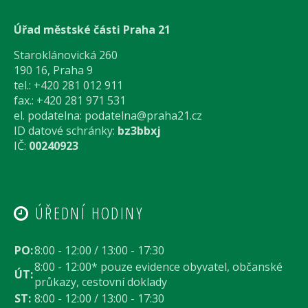
Úřad městské části Praha 21
Staroklánovická 260
190 16, Praha 9
tel.: +420 281 012 911
fax.: +420 281 971 531
el. podatelna:
podatelna@praha21.cz
ID datové schránky:
bz3bbxj
IČ:
00240923
ÚŘEDNÍ HODINY
PO:
8:00 - 12:00 / 13:00 - 17:30
8:00 - 12:00* pouze evidence obyvatel, občanské
ÚT:
průkazy, cestovní doklady
ST:
8:00 - 12:00 / 13:00 - 17:30