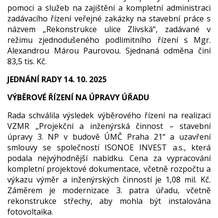
pomoci a služeb na zajištění a kompletní administraci
zadávacího řízení veřejné zakázky na stavební práce s
názvem „Rekonstrukce ulice Zlivská“, zadávané v
režimu zjednodušeného podlimitního řízení s Mgr.
Alexandrou Márou Paurovou. Sjednaná odměna činí
83,5 tis. Kč.
JEDNÁNÍ RADY 14. 10. 2025
VÝBĚROVÉ ŘÍZENÍ NA ÚPRAVY ÚŘADU
Rada schválila výsledek výběrového řízení na realizaci
VZMR „Projekční a inženýrská činnost – stavební
úpravy 3. NP v budově ÚMČ Praha 21“ a uzavření
smlouvy se společností ISONOE INVEST a.s., která
podala nejvýhodnější nabídku. Cena za vypracování
kompletní projektové dokumentace, včetně rozpočtu a
výkazu výměr a inženýrských činností je 1,08 mil. Kč.
Záměrem je modernizace 3. patra úřadu, včetně
rekonstrukce střechy, aby mohla být instalována
fotovoltaika.