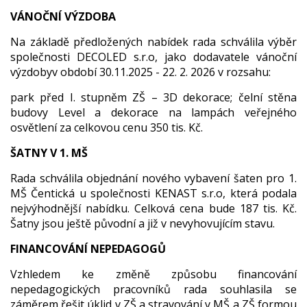
VÁNOČNÍ VÝZDOBA
Na základě předložených nabídek rada schválila výběr
společnosti DECOLED s.r.o, jako dodavatele vánoční
výzdobyv období 30.11.2025 - 22. 2. 2026 v rozsahu:
park před I. stupněm ZŠ – 3D dekorace; čelní stěna
budovy Level a dekorace na lampách veřejného
osvětlení za celkovou cenu 350 tis. Kč.
ŠATNY V 1. MŠ
Rada schválila objednání nového vybavení šaten pro 1.
MŠ Čentická u společnosti KENAST s.r.o, která podala
nejvýhodnější nabídku. Celková cena bude 187 tis. Kč.
Šatny jsou ještě původní a již v nevyhovujícím stavu.
FINANCOVÁNÍ NEPEDAGOGŮ
Vzhledem ke změně způsobu financování
nepedagogických pracovníků rada souhlasila se
záměrem řešit úklid v ZŠ a stravování v MŠ a ZŠ formou