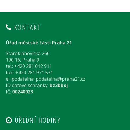
KONTAKT
Úřad městské části Praha 21
Staroklánovická 260
190 16, Praha 9
tel.: +420 281 012 911
fax.: +420 281 971 531
el. podatelna:
podatelna@praha21.cz
ID datové schránky:
bz3bbxj
IČ:
00240923
ÚŘEDNÍ HODINY