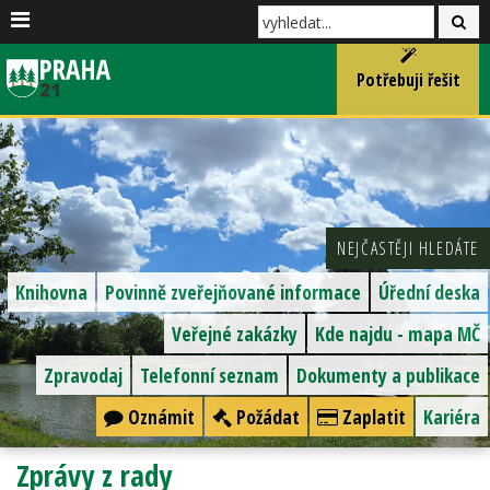
Potřebuji řešit
NEJČASTĚJI HLEDÁTE
Knihovna
Povinně zveřejňované informace
Úřední deska
Veřejné zakázky
Kde najdu - mapa MČ
Zpravodaj
Telefonní seznam
Dokumenty a publikace
Oznámit
Požádat
Zaplatit
Kariéra
Zprávy z rady