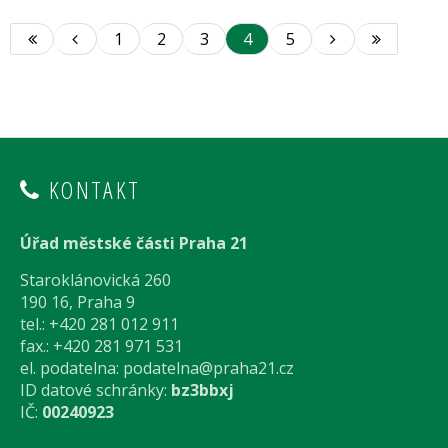
1
2
3
4
5
KONTAKT
Úřad městské části Praha 21
Staroklánovická 260
190 16, Praha 9
tel.: +420 281 012 911
fax.: +420 281 971 531
el. podatelna:
podatelna@praha21.cz
ID datové schránky:
bz3bbxj
IČ:
00240923