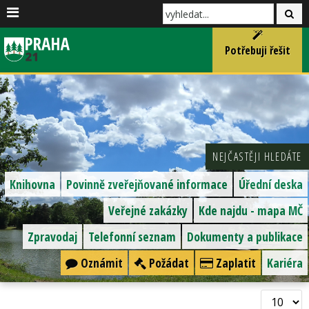
Potřebuji řešit
NEJČASTĚJI HLEDÁTE
Knihovna
Povinně zveřejňované informace
Úřední deska
Veřejné zakázky
Kde najdu - mapa MČ
Zpravodaj
Telefonní seznam
Dokumenty a publikace
Oznámit
Požádat
Zaplatit
Kariéra
Zobrazit