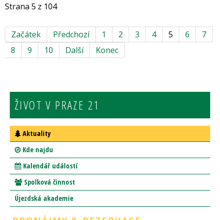
Strana 5 z 104
Začátek
Předchozí
1
2
3
4
5
6
7
8
9
10
Další
Konec
ŽIVOT V PRAZE 21
Aktuality
Kde najdu
Kalendář událostí
Spolková činnost
Újezdská akademie