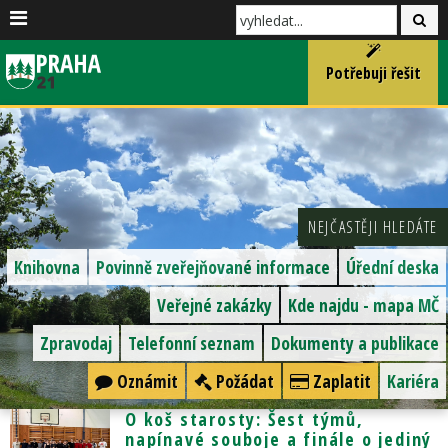
Potřebuji řešit
NEJČASTĚJI HLEDÁTE
Knihovna
Povinně zveřejňované informace
Úřední deska
Veřejné zakázky
Kde najdu - mapa MČ
Zpravodaj
Telefonní seznam
Dokumenty a publikace
Oznámit
Požádat
Zaplatit
Kariéra
O koš starosty: Šest týmů,
napínavé souboje a finále o jediný