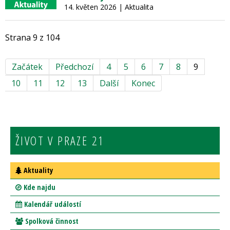
14. květen 2026
| Aktualita
Strana 9 z 104
Začátek
Předchozí
4
5
6
7
8
9
10
11
12
13
Další
Konec
ŽIVOT V PRAZE 21
Aktuality
Kde najdu
Kalendář událostí
Spolková činnost