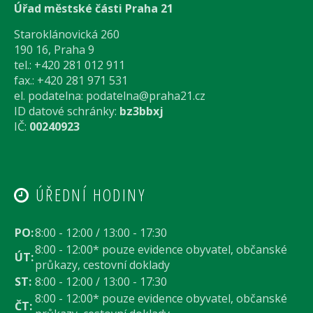
Úřad městské části Praha 21
Staroklánovická 260
190 16, Praha 9
tel.: +420 281 012 911
fax.: +420 281 971 531
el. podatelna:
podatelna@praha21.cz
ID datové schránky:
bz3bbxj
IČ:
00240923
ÚŘEDNÍ HODINY
PO:
8:00 - 12:00 / 13:00 - 17:30
8:00 - 12:00* pouze evidence obyvatel, občanské
ÚT:
průkazy, cestovní doklady
ST:
8:00 - 12:00 / 13:00 - 17:30
8:00 - 12:00* pouze evidence obyvatel, občanské
ČT: