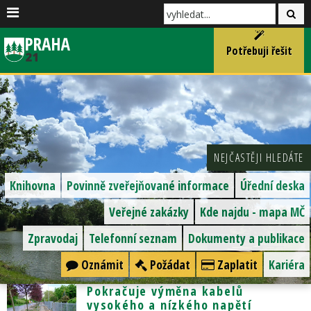
Potřebuji řešit
NEJČASTĚJI HLEDÁTE
Knihovna
Povinně zveřejňované informace
Úřední deska
Veřejné zakázky
Kde najdu - mapa MČ
Zpravodaj
Telefonní seznam
Dokumenty a publikace
Oznámit
Požádat
Zaplatit
Kariéra
Pokračuje výměna kabelů
vysokého a nízkého napětí