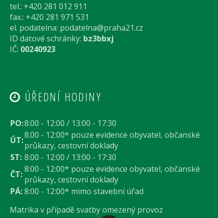
tel.: +420 281 012 911
fax.: +420 281 971 531
el. podatelna:
podatelna@praha21.cz
ID datové schránky:
bz3bbxj
IČ:
00240923
ÚŘEDNÍ HODINY
PO:
8:00 - 12:00 / 13:00 - 17:30
8:00 - 12:00* pouze evidence obyvatel, občanské
ÚT:
průkazy, cestovní doklady
ST:
8:00 - 12:00 / 13:00 - 17:30
8:00 - 12:00* pouze evidence obyvatel, občanské
ČT:
průkazy, cestovní doklady
PÁ:
8:00 - 12:00* mimo stavební úřad
Matrika v případě svatby omezený provoz