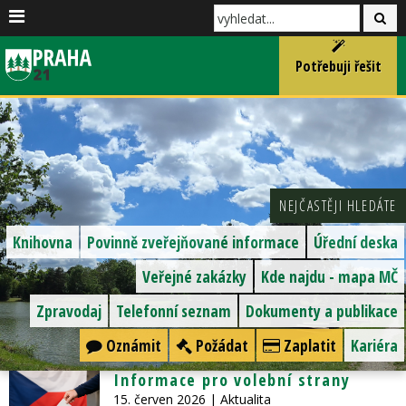
Potřebuji řešit
NEJČASTĚJI HLEDÁTE
Knihovna
Povinně zveřejňované informace
Úřední deska
Veřejné zakázky
Kde najdu - mapa MČ
Zpravodaj
Telefonní seznam
Dokumenty a publikace
Oznámit
Požádat
Zaplatit
Kariéra
Informace pro volební strany
15. červen 2026
| Aktualita