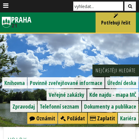
Potřebuji řešit
NEJČASTĚJI HLEDÁTE
Knihovna
Povinně zveřejňované informace
Úřední deska
Veřejné zakázky
Kde najdu - mapa MČ
Zpravodaj
Telefonní seznam
Dokumenty a publikace
Oznámit
Požádat
Zaplatit
Kariéra