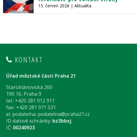
15. červen 2026
| Aktualita
KONTAKT
Úřad městské části Praha 21
Staroklánovická 260
190 16, Praha 9
tel.: +420 281 012 911
fax.: +420 281 971 531
el. podatelna:
podatelna@praha21.cz
ID datové schránky:
bz3bbxj
IČ:
00240923